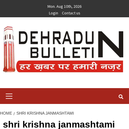
Skip
Mon. Aug 10th, 2026
to
Login
Contact us
content
Primary
Menu
HOME
SHRI KRISHNA JANMASHTAMI
shri krishna janmashtami