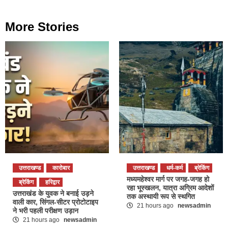
More Stories
उत्तराखण्ड
कारोबार
उत्तराखण्ड
धर्म-कर्म
ब्रेकिंग
मध्यमहेश्वर मार्ग पर जगह-जगह हो
ब्रेकिंग
हरिद्वार
रहा भूस्खलन, यात्रा अग्रिम आदेशों
उत्तराखंड के युवक ने बनाई उड़ने
तक अस्थायी रूप से स्थगित
वाली कार, सिंगल-सीटर प्रोटोटाइप
21 hours ago
newsadmin
ने भरी पहली परीक्षण उड़ान
21 hours ago
newsadmin