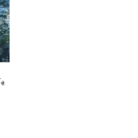
-
 से