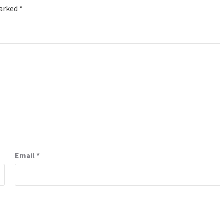
marked
*
Email
*