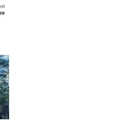
xt
ुवक