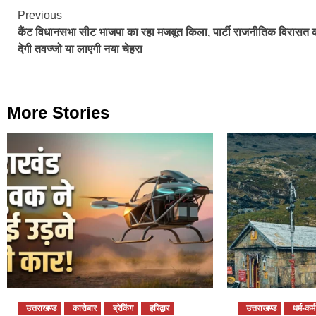
Continue
Previous
कैंट विधानसभा सीट भाजपा का रहा मजबूत किला, पार्टी राजनीतिक विरासत 
Reading
देगी तवज्जो या लाएगी नया चेहरा
More Stories
उत्तराखण्ड
कारोबार
ब्रेकिंग
हरिद्वार
उत्तराखण्ड
धर्म-कर्म