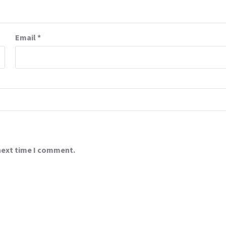
Email
*
 next time I comment.