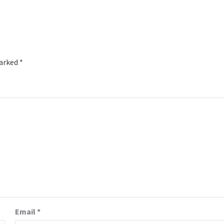
marked
*
Email
*