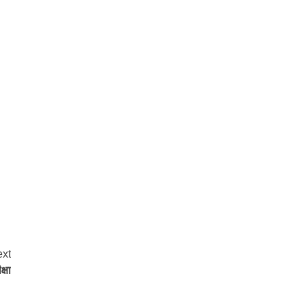
xt
्षा