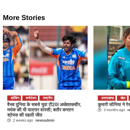
More Stories
ब्रेकिंग
मनोरंजन
राष्ट्रीय
उत्तराखण्ड
खेल
वैभव दुनिया के सबसे युवा टी20I अर्धशतकवीर,
कुमारी सोनिया ने रेस
मयंक की भी यादगार वापसी; बतौर कप्तान
3 months ago
n
श्रेयस की पहली जीत
2 weeks ago
newsadmin