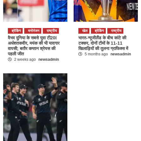
ब्रेकिंग
मनोरंजन
राष्ट्रीय
खेल
ब्रेकिंग
राष्ट्रीय
वैभव दुनिया के सबसे युवा टी20I
भारत-न्यूजीलैंड के बीच कांटे की
अर्धशतकवीर, मयंक की भी यादगार
टक्कर, दोनों टीमों के 11-11
वापसी; बतौर कप्तान श्रेयस की
खिलाड़ियों की तुलना ग्राफिक्स में
पहली जीत
5 months ago
newsadmin
2 weeks ago
newsadmin