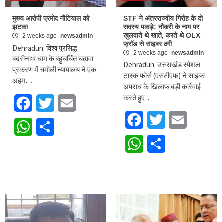
मुख्य आरोपी प्रमोद नौटियाल को
STF ने अंतरराज्यीय गिरोह के दो
झटका
सदस्य पकड़े: नौकरी के नाम पर
खुलवाते थे खाते, करते थे OLX
2 weeks ago
newsadmin
फ्रॉड से साइबर ठगी
Dehradun: विश्व प्रसिद्ध
2 weeks ago
newsadmin
बदरीनाथ धाम के बहुचर्चित चढ़ावा
Dehradun: उत्तराखंड स्पेशल
प्रकरण में चमोली न्यायालय ने एक
टास्क फोर्स (एसटीएफ) ने साइबर
अहम…
अपराध के खिलाफ बड़ी कार्रवाई
करते हुए…
Facebook
Twitter
Email
Facebook
Twitter
Email
WhatsApp
Share
WhatsApp
Share