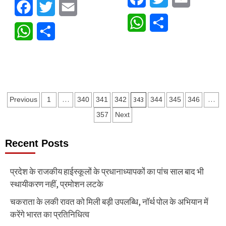
Facebook
Twitter
Email
WhatsApp
Share
WhatsApp
Share
Posts
…
343
…
Previous
1
340
341
342
344
345
346
pagination
357
Next
Recent Posts
प्रदेश के राजकीय हाईस्कूलों के प्रधानाध्यापकों का पांच साल बाद भी
स्थायीकरण नहीं, प्रमोशन लटके
चकराता के लकी रावत को मिली बड़ी उपलब्धि, नॉर्थ पोल के अभियान में
करेंगे भारत का प्रतिनिधित्व