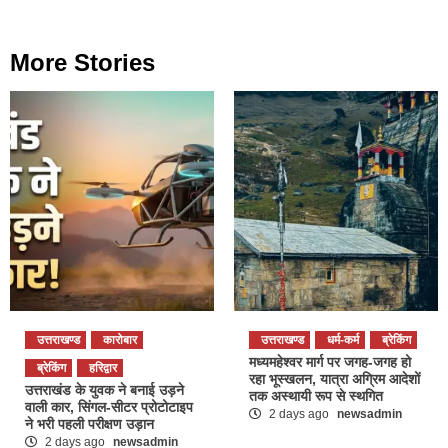
More Stories
उत्तराखण्ड
कारोबार
उत्तराखण्ड
धर्म-कर्म
ब्रेकिंग
मध्यमहेश्वर मार्ग पर जगह-जगह हो
ब्रेकिंग
हरिद्वार
रहा भूस्खलन, यात्रा अग्रिम आदेशों
उत्तराखंड के युवक ने बनाई उड़ने
तक अस्थायी रूप से स्थगित
वाली कार, सिंगल-सीटर प्रोटोटाइप
2 days ago
newsadmin
ने भरी पहली परीक्षण उड़ान
2 days ago
newsadmin