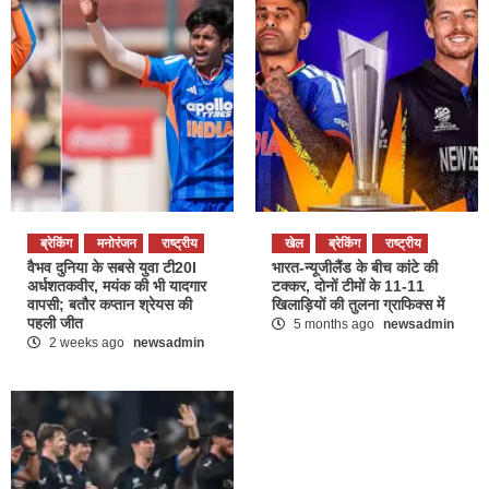
ब्रेकिंग
मनोरंजन
राष्ट्रीय
खेल
ब्रेकिंग
राष्ट्रीय
वैभव दुनिया के सबसे युवा टी20I
भारत-न्यूजीलैंड के बीच कांटे की
अर्धशतकवीर, मयंक की भी यादगार
टक्कर, दोनों टीमों के 11-11
वापसी; बतौर कप्तान श्रेयस की
खिलाड़ियों की तुलना ग्राफिक्स में
पहली जीत
5 months ago
newsadmin
2 weeks ago
newsadmin