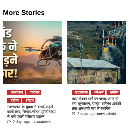
More Stories
उत्तराखण्ड
कारोबार
उत्तराखण्ड
धर्म-कर्म
ब्रेकिंग
मध्यमहेश्वर मार्ग पर जगह-जगह हो
ब्रेकिंग
हरिद्वार
रहा भूस्खलन, यात्रा अग्रिम आदेशों
उत्तराखंड के युवक ने बनाई उड़ने
तक अस्थायी रूप से स्थगित
वाली कार, सिंगल-सीटर प्रोटोटाइप
2 days ago
newsadmin
ने भरी पहली परीक्षण उड़ान
2 days ago
newsadmin