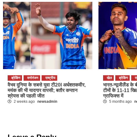
ब्रेकिंग
मनोरंजन
राष्ट्रीय
खेल
ब्रेकिंग
र
वैभव दुनिया के सबसे युवा टी20I अर्धशतकवीर,
भारत-न्यूजीलैंड के 
मयंक की भी यादगार वापसी; बतौर कप्तान
टीमों के 11-11 खिल
श्रेयस की पहली जीत
ग्राफिक्स में
2 weeks ago
newsadmin
5 months ago
n