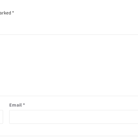
marked
*
Email
*