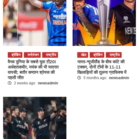
ब्रेकिंग
मनोरंजन
राष्ट्रीय
खेल
ब्रेकिंग
राष्ट्रीय
वैभव दुनिया के सबसे युवा टी20I
भारत-न्यूजीलैंड के बीच कांटे की
अर्धशतकवीर, मयंक की भी यादगार
टक्कर, दोनों टीमों के 11-11
वापसी; बतौर कप्तान श्रेयस की
खिलाड़ियों की तुलना ग्राफिक्स में
पहली जीत
5 months ago
newsadmin
2 weeks ago
newsadmin