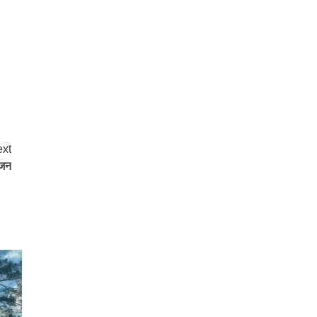
xt
ोजन