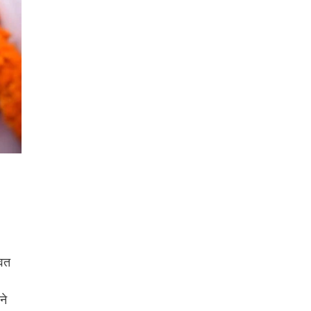
वित
ने