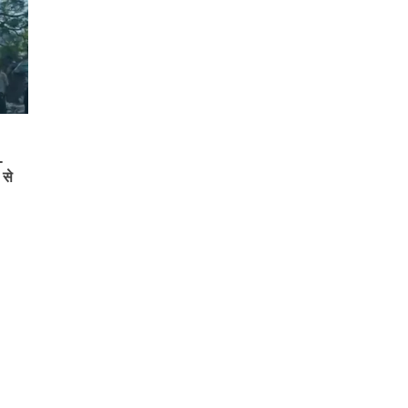
-
 से