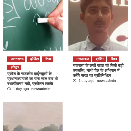
उत्तराखण्ड
ब्रेकिंग
शिक्षा
उत्तराखण्ड
ब्रेकिंग
शिक्षा
चकराता के लकी रावत को मिली बड़ी
हरिद्वार
उपलब्धि, नॉर्थ पोल के अभियान में
प्रदेश के राजकीय हाईस्कूलों के
करेंगे भारत का प्रतिनिधित्व
प्रधानाध्यापकों का पांच साल बाद भी
1 day ago
newsadmin
स्थायीकरण नहीं, प्रमोशन लटके
1 day ago
newsadmin