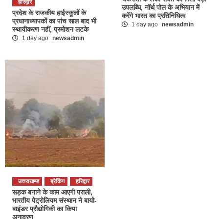
हरिद्वार
उपलब्धि, नॉर्थ पोल के अभियान में
प्रदेश के राजकीय हाईस्कूलों के
करेंगे भारत का प्रतिनिधित्व
प्रधानाध्यापकों का पांच साल बाद भी
1 day ago
newsadmin
स्थायीकरण नहीं, प्रमोशन लटके
1 day ago
newsadmin
उत्तराखण्ड
ब्रेकिंग
हरिद्वार
सड़क बनाने के काम आएगी पराली,
भारतीय पेट्रोलियम संस्थान ने बायो-
बाइंडर प्रौद्योगिकी का किया
अनावरण