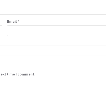
Email
*
 next time I comment.