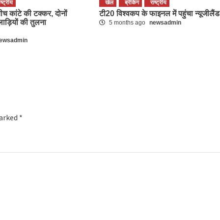
ाष्ट्रीय
खेल
ब्रेकिंग
राष्ट्रीय
बीच कांटे की टक्कर, दोनों
टी20 विश्वकप के फाइनल में पहुंचा न्यूजीलैंड
ाड़ियों की तुलना
5 months ago
newsadmin
ewsadmin
marked
*