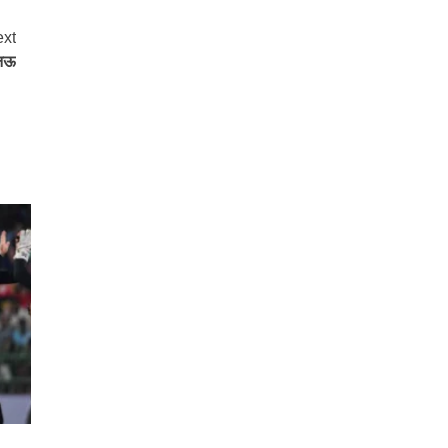
xt
खनऊ