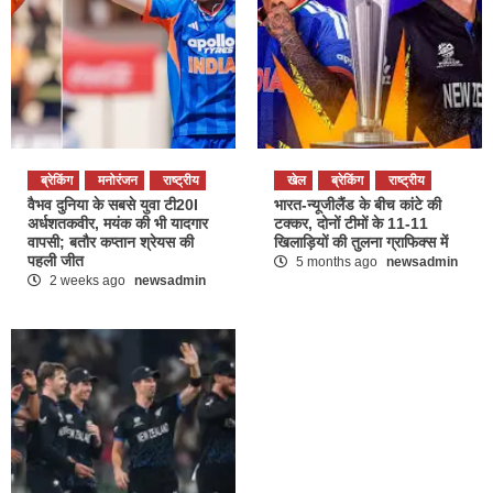
ब्रेकिंग
मनोरंजन
राष्ट्रीय
खेल
ब्रेकिंग
राष्ट्रीय
वैभव दुनिया के सबसे युवा टी20I
भारत-न्यूजीलैंड के बीच कांटे की
अर्धशतकवीर, मयंक की भी यादगार
टक्कर, दोनों टीमों के 11-11
वापसी; बतौर कप्तान श्रेयस की
खिलाड़ियों की तुलना ग्राफिक्स में
पहली जीत
5 months ago
newsadmin
2 weeks ago
newsadmin