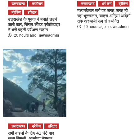
उत्तराखण्ड
कारोबार
उत्तराखण्ड
धर्म-कर्म
ब्रेकिंग
मध्यमहेश्वर मार्ग पर जगह-जगह हो
ब्रेकिंग
हरिद्वार
रहा भूस्खलन, यात्रा अग्रिम आदेशों
उत्तराखंड के युवक ने बनाई उड़ने
तक अस्थायी रूप से स्थगित
वाली कार, सिंगल-सीटर प्रोटोटाइप
20 hours ago
newsadmin
ने भरी पहली परीक्षण उड़ान
20 hours ago
newsadmin
उत्तराखण्ड
ब्रेकिंग
हरिद्वार
सभी वाहनों के लिए 41 घंटे बाद
खुला सिमली- अल्मोड़ा नेशनल