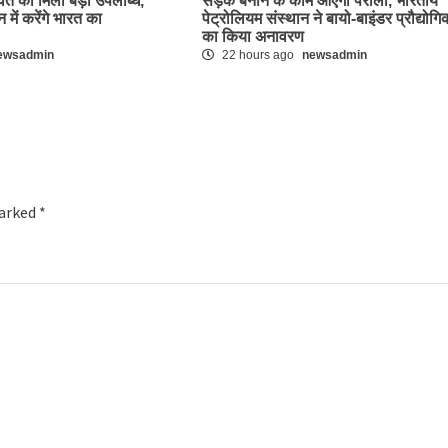
त को मिली बड़ी उपलब्धि,
सड़क बनाने के काम आएगी पराली, भारतीय
 में करेंगे भारत का
पेट्रोलियम संस्थान ने बायो-बाइंडर प्रौद्योगि
का किया अनावरण
ewsadmin
22 hours ago
newsadmin
marked
*