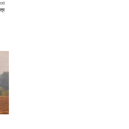
xt
त्र