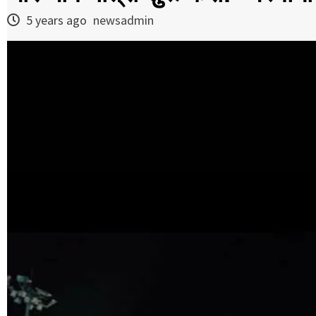
5 years ago
newsadmin