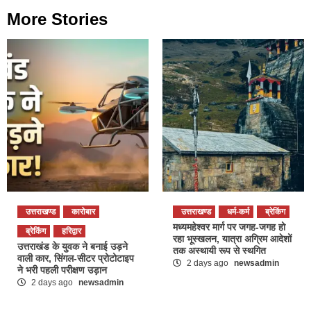
More Stories
उत्तराखण्ड
कारोबार
उत्तराखण्ड
धर्म-कर्म
ब्रेकिंग
मध्यमहेश्वर मार्ग पर जगह-जगह हो
ब्रेकिंग
हरिद्वार
रहा भूस्खलन, यात्रा अग्रिम आदेशों
उत्तराखंड के युवक ने बनाई उड़ने
तक अस्थायी रूप से स्थगित
वाली कार, सिंगल-सीटर प्रोटोटाइप
2 days ago
newsadmin
ने भरी पहली परीक्षण उड़ान
2 days ago
newsadmin