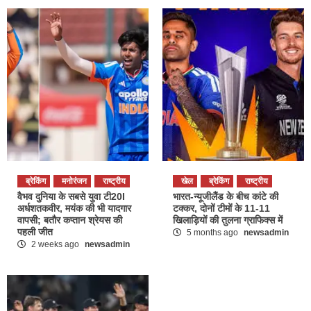
ब्रेकिंग
मनोरंजन
राष्ट्रीय
खेल
ब्रेकिंग
राष्ट्रीय
वैभव दुनिया के सबसे युवा टी20I
भारत-न्यूजीलैंड के बीच कांटे की
अर्धशतकवीर, मयंक की भी यादगार
टक्कर, दोनों टीमों के 11-11
वापसी; बतौर कप्तान श्रेयस की
खिलाड़ियों की तुलना ग्राफिक्स में
पहली जीत
5 months ago
newsadmin
2 weeks ago
newsadmin