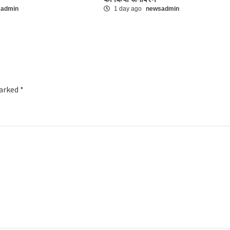
sadmin
1 day ago
newsadmin
marked
*