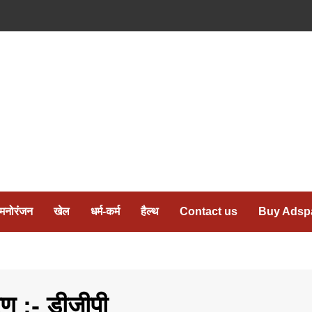
मनोरंजन
खेल
धर्म-कर्म
हैल्थ
Contact us
Buy Adsp
ण :- डीजीपी