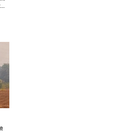
ेश…
की