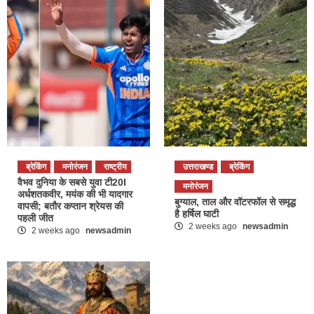
ब्रेकिंग
मनोरंजन
राष्ट्रीय
उत्तराखण्ड
ब्रेकिंग
वैभव दुनिया के सबसे युवा टी20I
मनोरंजन
अर्धशतकवीर, मयंक की भी यादगार
बुग्याल, ताल और वॉटरफॉल से समृद्ध
वापसी; बतौर कप्तान श्रेयस की
है हर्षिल घाटी
पहली जीत
2 weeks ago
newsadmin
2 weeks ago
newsadmin