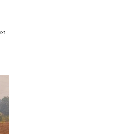
xt
…..