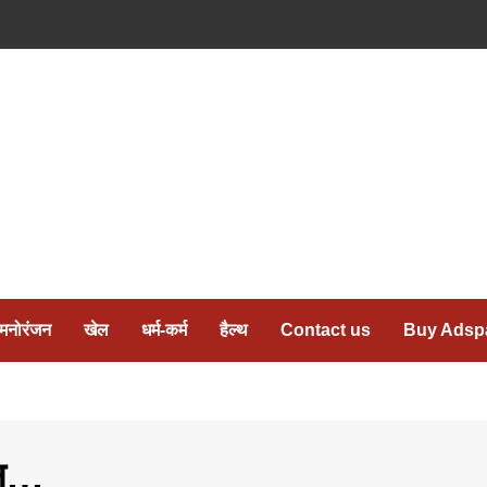
मनोरंजन
खेल
धर्म-कर्म
हैल्थ
Contact us
Buy Adsp
ोदन…