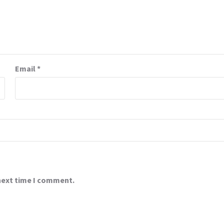
Email
*
 next time I comment.