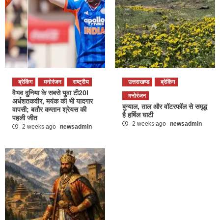
ब्रेकिंग
मनोरंजन
राष्ट्रीय
उत्तराखण्ड
ब्रेकिंग
वैभव दुनिया के सबसे युवा टी20I
मनोरंजन
अर्धशतकवीर, मयंक की भी यादगार
बुग्याल, ताल और वॉटरफॉल से समृद्ध
वापसी; बतौर कप्तान श्रेयस की
है हर्षिल घाटी
पहली जीत
2 weeks ago
newsadmin
2 weeks ago
newsadmin