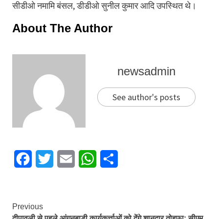
सीडीओ नमामि बंसल, डीडीओ सुनील कुमार आदि उपस्थित थे।
About The Author
newsadmin
See author's posts
Facebook
Twitter
Email
WhatsApp
Share
Continue
Previous
दीपावली से पहले आंगनबाड़ी कार्यकर्त्ताओं को देंगे शानदार तोहफा: सीएम