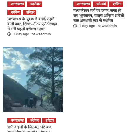
उत्तराखण्ड
कारोबार
उत्तराखण्ड
धर्म-कर्म
ब्रेकिंग
मध्यमहेश्वर मार्ग पर जगह-जगह हो
ब्रेकिंग
हरिद्वार
रहा भूस्खलन, यात्रा अग्रिम आदेशों
उत्तराखंड के युवक ने बनाई उड़ने
तक अस्थायी रूप से स्थगित
वाली कार, सिंगल-सीटर प्रोटोटाइप
1 day ago
newsadmin
ने भरी पहली परीक्षण उड़ान
1 day ago
newsadmin
उत्तराखण्ड
ब्रेकिंग
हरिद्वार
सभी वाहनों के लिए 41 घंटे बाद
खुला सिमली- अल्मोड़ा नेशनल