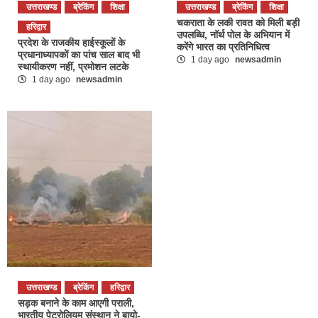
उत्तराखण्ड
ब्रेकिंग
शिक्षा
उत्तराखण्ड
ब्रेकिंग
शिक्षा
चकराता के लकी रावत को मिली बड़ी
हरिद्वार
उपलब्धि, नॉर्थ पोल के अभियान में
प्रदेश के राजकीय हाईस्कूलों के
करेंगे भारत का प्रतिनिधित्व
प्रधानाध्यापकों का पांच साल बाद भी
1 day ago
newsadmin
स्थायीकरण नहीं, प्रमोशन लटके
1 day ago
newsadmin
उत्तराखण्ड
ब्रेकिंग
हरिद्वार
सड़क बनाने के काम आएगी पराली,
भारतीय पेट्रोलियम संस्थान ने बायो-